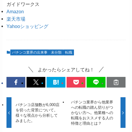
ガイドワークス
Amazon
楽天市場
Yahooショッピング
パチンコ業界の出来事
未分類
転職
よかったらシェアしてね！
パチンコ業界から他業界
パチンコ店舗数が6,000店
への転職の踏ん切りがつ
を切った背景について。
かない方へ。他業種への
様々な視点から分析して
転職をおススメする人の
みました。
特徴と理由とは？