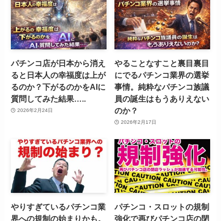
パチンコ店が日本から消え
やることなすこと裏目裏目
ると日本人の幸福度は上が
にでるパチンコ業界の選挙
るのか？下がるのかをAIに
事情。純粋なパチンコ族議
質問してみた結果…..
員の誕生はもうありえない
のか？
2026年2月24日
2026年2月17日
やりすぎているパチンコ業
パチンコ・スロットの規制
界への規制の始まりかも。
強化で再びパチンコ店の閉