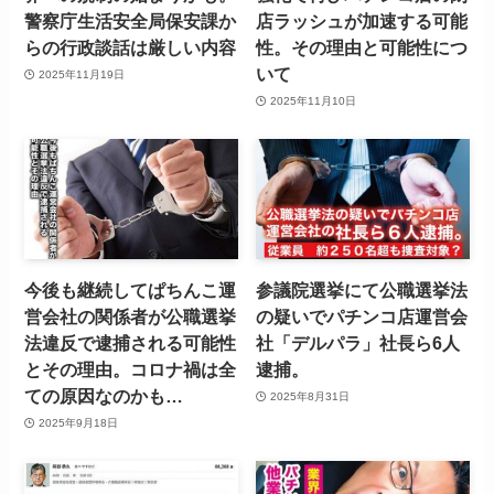
警察庁生活安全局保安課か
店ラッシュが加速する可能
らの行政談話は厳しい内容
性。その理由と可能性につ
いて
2025年11月19日
2025年11月10日
今後も継続してぱちんこ運
参議院選挙にて公職選挙法
営会社の関係者が公職選挙
の疑いでパチンコ店運営会
法違反で逮捕される可能性
社「デルパラ」社長ら6人
とその理由。コロナ禍は全
逮捕。
ての原因なのかも…
2025年8月31日
2025年9月18日