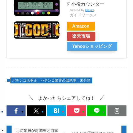
ド 小役カウンター
created by
Rinker
ガイドワークス
Amazon
楽天市場
Yahooショッピング
パチンコ店不正
パチンコ業界の出来事
未分類
よかったらシェアしてね！
元従業員が釘調整と自家