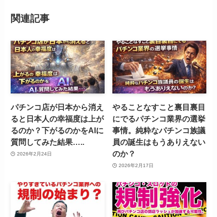
関連記事
パチンコ店が日本から消え
やることなすこと裏目裏目
ると日本人の幸福度は上が
にでるパチンコ業界の選挙
るのか？下がるのかをAIに
事情。純粋なパチンコ族議
質問してみた結果…..
員の誕生はもうありえない
のか？
2026年2月24日
2026年2月17日