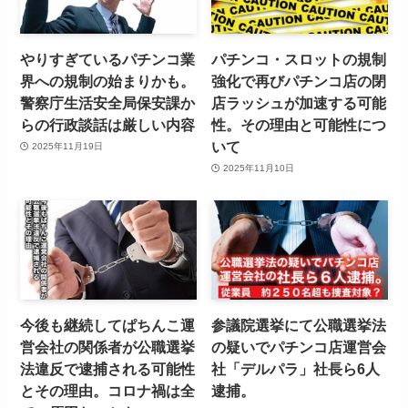
やりすぎているパチンコ業
パチンコ・スロットの規制
界への規制の始まりかも。
強化で再びパチンコ店の閉
警察庁生活安全局保安課か
店ラッシュが加速する可能
らの行政談話は厳しい内容
性。その理由と可能性につ
いて
2025年11月19日
2025年11月10日
今後も継続してぱちんこ運
参議院選挙にて公職選挙法
営会社の関係者が公職選挙
の疑いでパチンコ店運営会
法違反で逮捕される可能性
社「デルパラ」社長ら6人
とその理由。コロナ禍は全
逮捕。