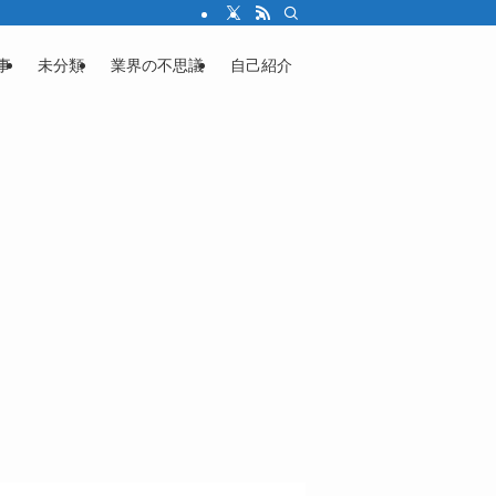
事
未分類
業界の不思議
自己紹介