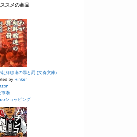
ススメの商品
が朝鮮総連の罪と罰 (文春文庫)
ated by
Rinker
azon
天市場
hooショッピング