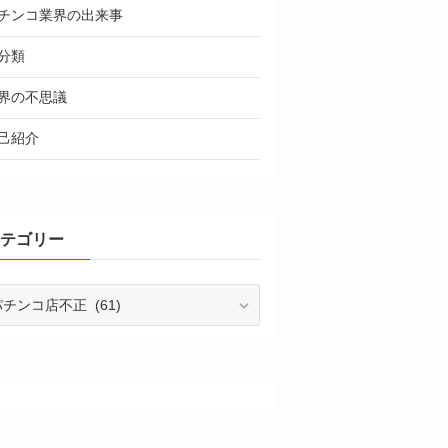
チンコ業界の出来事
分類
界の不思議
己紹介
テゴリー