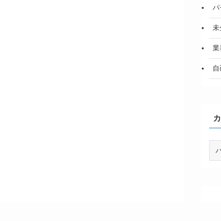
パ
未
業
自
カ
カ
テ
ゴ
リ
ー