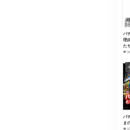
パ
理
た
1
パ
ま
1