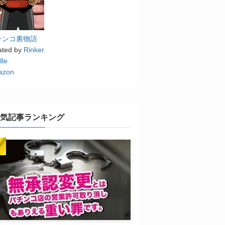
チンコ裏物語
ated by
Rinker
dle
azon
気記事ランキング