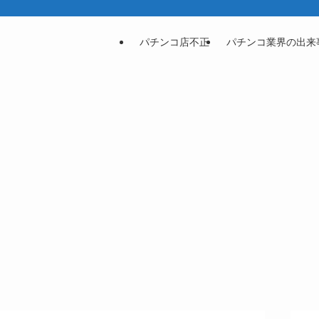
パチンコ店不正
パチンコ業界の出来